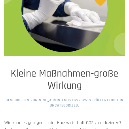
Kleine Maßnahmen-große
Wirkung
GESCHRIEBEN VON
NINO_ADMIN
AM
19/12/2025
. VERÖFFENTLICHT IN
UNCATEGORIZED
.
Wie kann es gelingen, in der Hauswirtschaft CO2 zu reduzieren?