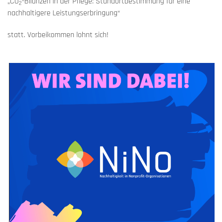
„CO
-Bilanzen in der Pflege: Standortbestimmung für eine
2
nachhaltigere Leistungserbringung“
statt. Vorbeikommen lohnt sich!